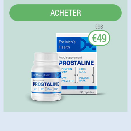
ACHETER
€98
€49