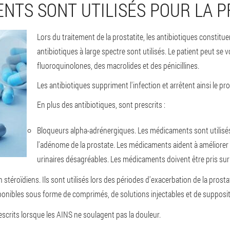
NTS SONT UTILISÉS POUR LA P
Lors du traitement de la prostatite, les antibiotiques constitu
antibiotiques à large spectre sont utilisés. Le patient peut se 
fluoroquinolones, des macrolides et des pénicillines.
Les antibiotiques suppriment l'infection et arrêtent ainsi le p
En plus des antibiotiques, sont prescrits :
Bloqueurs alpha-adrénergiques.
Les médicaments sont utilisés p
l'adénome de la prostate. Les médicaments aident à améliorer
urinaires désagréables. Les médicaments doivent être pris sur
 stéroïdiens.
Ils sont utilisés lors des périodes d'exacerbation de la pros
isponibles sous forme de comprimés, de solutions injectables et de supposit
escrits lorsque les AINS ne soulagent pas la douleur.