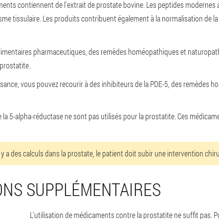
nts contiennent de l'extrait de prostate bovine. Les peptides modernes a
sme tissulaire. Les produits contribuent également à la normalisation de la
alimentaires pharmaceutiques, des remèdes homéopathiques et naturopa
prostatite.
issance, vous pouvez recourir à des inhibiteurs de la PDE-5, des remède
de la 5-alpha-réductase ne sont pas utilisés pour la prostatite. Ces médicam
 y a des calculs dans la prostate, le patient doit subir une intervention chiru
NS SUPPLÉMENTAIRES
L'utilisation de médicaments contre la prostatite ne suffit pas.