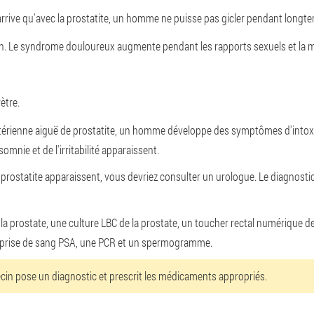
 arrive qu'avec la prostatite, un homme ne puisse pas gicler pendant longt
ien. Le syndrome douloureux augmente pendant les rapports sexuels et la m
ètre.
érienne aiguë de prostatite, un homme développe des symptômes d'intoxi
omnie et de l'irritabilité apparaissent.
 prostatite apparaissent, vous devriez consulter un urologue. Le diagnost
la prostate, une culture LBC de la prostate, un toucher rectal numérique de
ne prise de sang PSA, une PCR et un spermogramme.
ecin pose un diagnostic et prescrit les médicaments appropriés.