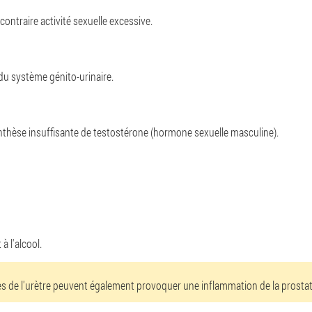
ontraire activité sexuelle excessive.
u système génito-urinaire.
èse insuffisante de testostérone (hormone sexuelle masculine).
 l'alcool.
s de l'urètre peuvent également provoquer une inflammation de la prostat