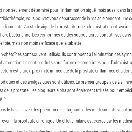
est non seulement déterminé pour l'inflammation aiguë, mais aussi dans la
 l'antibiothérapie, vous pouvez vous débarrasser de la maladie pendant une
médicaments. Au stade aigu de la prostatite, une administration intraveine
la flore bactérienne. Des comprimés ou des suppositoires sont utilisés dan
e foie, mais non moins efficace que la tablette.
non-shétoïdes sont souvent utilisés. Ils contribuent à l'élimination des 
nflammation. Ils sont produits sous forme de comprimés pour l'administrati
rectum est situé à proximité immédiate de la prostate enflammée et a donc u
odiques et des analgésiques sont utilisés. Le premier groupe aide à élim
es de la prostate. Les bloqueurs alpha sont également utilisés pour empêch
que.
e dans le bassin avec des phénomènes stagnants, des médicaments vénotoni
prévenir la prostatite chronique. Un effet similaire est exercé par les médic
quement spécifiés à des fins d'introduction.
Le dernier médecin est la déc