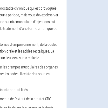
 prostatite chronique qui est provoquée
 courte période, mais vous devez observer
use ou intramusculaire d'injections est
s le traitement d'une forme chronique de
symptômes d'empoisonnement, de la douleur
on orale et les acides rectaliques. La
n lieu local sur la maladie.
iner les crampes musculaires des organes
er les codes. Il existe des bougies
sants sont utilisés.
aments de l'extrait de la prostat CRC.
ision finale sur le système et la durée