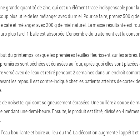
t une grande quantité de zinc, qui est un élément trace indispensable pour
ucoup plus utile de les mélanger avec du miel. Pour ce faire, prenez 500 g de 
café et mélanger avec 200 g de miel naturel. La masse résultante est roulée
ours plus tard, 1 balle est absorbée. L'ensemble du traitement est la con
but du printemps lorsque les premières feuilles fleurissent sur les arbres. 
remières sont séchées et écrasées au four, après quoi elles sont placées da
re versé avec de l'eau et retiré pendant 2 semaines dans un endroit sombre e
avant les repas. Il est contre-indiqué chez les patients atteints de cortex d
e.
orce de noisette, qui sont soigneusement écrasées. Une cuillère à soupe de 
te pendant une demi-heure. Ensuite, le produit est filtré, divisé en 4 mêmes 
.
 de l'eau bouillante et boire au lieu du thé. La décoction augmente l'appétit