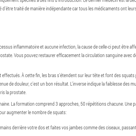
 d'être traité de manière indépendante car tous les médicaments ont leurs
cessus inflammatoire et aucune infection, la cause de celle-ci peut être aff
rostate. Vous pouvez restaurer efficacement la circulation sanguine avec d
ffectués. À cette fin, les bras s'étendent sur leur tête et font des squats 
enue de douleur, c'est un bon résultat. L'inverse indique la faiblesse des 
is la prostate.
emaine. La formation comprend 3 approches, 50 répétitions chacune. Une pa
our augmenter le nombre de squats:
 mains derrière votre dos et faites vos jambes comme des ciseaux, passa