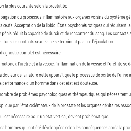
on la plus courante selon la prostatite:
opagation du processus inflammatoire aux organes voisins du système gén
les œufs;
Acceptation de la libido;
États psychonéurotiques qui réduisent la 
 le pénis réduit la capacité de durcir et de rencontrer du sang. Les contacts
e. Tous les contacts sexuels ne se terminent pas par l'éjaculation.
e diagnostic complet est nécessaire.
oire à l'urètre et à la vessie, l'inflammation de la vessie et l'urétrite se 
 douleur de la nature nette apparaît que le processus de sortie de l'urine 
La performance d'un homme dans cet état est douteuse.
in nombre de problèmes psychologiques et thérapeutiques qui nécessitent 
explique par l'état œdémateux de la prostate et les organes génitaires assoc
i est nécessaire pour un état vertical, devient problématique.
des hommes qui ont été développées selon les conséquences après la pros