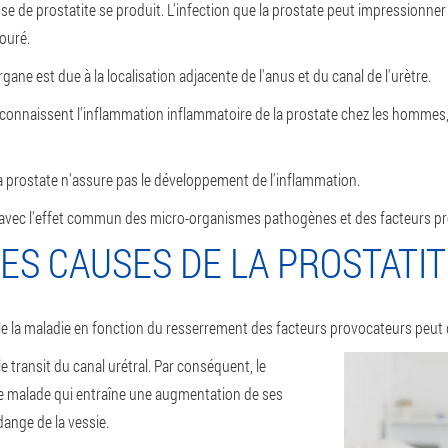
e de prostatite se produit. L'infection que la prostate peut impressionner
ouré.
rgane est due à la localisation adjacente de l'anus et du canal de l'urètre.
reconnaissent l'inflammation inflammatoire de la prostate chez les hommes,
a prostate n'assure pas le développement de l'inflammation.
t avec l'effet commun des micro-organismes pathogènes et des facteurs p
ES CAUSES DE LA PROSTATI
 la maladie en fonction du resserrement des facteurs provocateurs peut dev
le transit du canal urétral. Par conséquent, le
 malade qui entraîne une augmentation de ses
dange de la vessie.