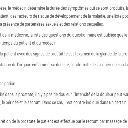
se, le médecin détermine la durée des symptômes qui se sont produits, la
patient, des facteurs de risque de développement de la maladie, une liste p
a présence de partenaires sexuels et des relations sexuelles.
e la médecine, la liste des questions du questionnaire est publiée que le p
 temps du patient et du médecin.
u patient avec des signes de prostatite est l'examen de la glande de la pr
ation de l'organe enflammé, sa densité, l'uniformité de la cohérence ou 
 palpation.
dans la prostate, il n'y a pas de douleur, l'intensité de la douleur peut vari
m, le périnée et le sacrum. Dans ce cas, il est contre-indiqué dans un certai
tion de la prostate, le patient est effectué par le rectum par massage de 