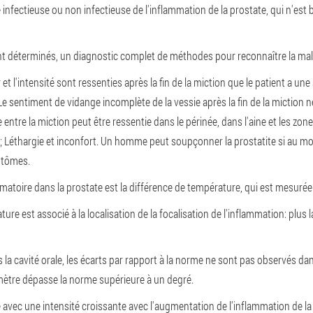
e infectieuse ou non infectieuse de l'inflammation de la prostate, qui n'est 
sont déterminés, un diagnostic complet de méthodes pour reconnaître la mala
 et l'intensité sont ressenties après la fin de la miction que le patient a un
Le sentiment de vidange incomplète de la vessie après la fin de la miction 
 entre la miction peut être ressentie dans le périnée, dans l'aine et les zon
m;
Léthargie et inconfort.
Un homme peut soupçonner la prostatite si au mo
mptômes.
atoire dans la prostate est la différence de température, qui est mesurée
 est associé à la localisation de la focalisation de l'inflammation: plus l
la cavité orale, les écarts par rapport à la norme ne sont pas observés dan
ramètre dépasse la norme supérieure à un degré.
vec une intensité croissante avec l'augmentation de l'inflammation de la